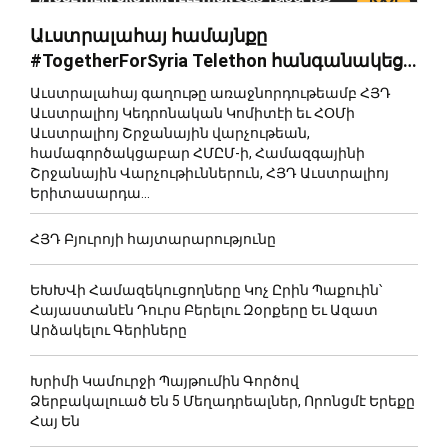
Աւստրալահայ համայնքը
#TogetherForSyria Telethon հանգանակեց
աւելի քան 0,000 տոլար
Աւստրալահայ գաղութը առաջնորդութեամբ ՀՅԴ
Սուրիահայութեան համար
Աւստրալիոյ Կեդրոնական Կոմիտէի եւ ՀՕՄի
Աւստրալիոյ Շրջանային վարչութեան,
համագործակցաբար ՀՄԸՄ-ի, Համազգայինի
Շրջանային Վարչութիւններուն, ՀՅԴ Աւստրալիոյ
Երիտասարդա...
ՀՅԴ Բյուրոյի հայտարարությունը
ԵԽԽՎի Համազեկուցողները Կոչ Ըրին Պաքուին՝
Հայաստանէն Դուրս Բերելու Զօրքերը Եւ Ազատ
Արձակելու Գերիները
Խրիմի Կամուրջի Պայթումին Գործով
Ձերբակալուած Են 5 Մեղադրեալներ, Որոնցմէ Երեքը
Հայ Են