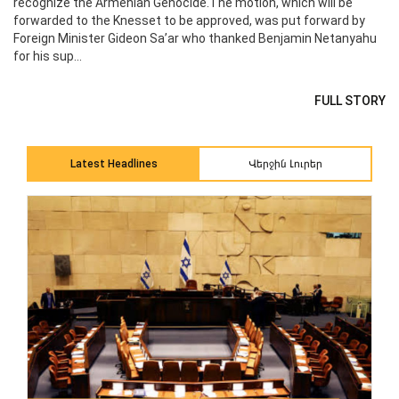
recognize the Armenian Genocide.The motion, which will be
forwarded to the Knesset to be approved, was put forward by
Foreign Minister Gideon Sa’ar who thanked Benjamin Netanyahu
for his sup...
FULL STORY
Վերջին Լուրեր
Latest Headlines