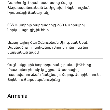
Շարժումը Վերահաստատեց Հայոց
Ցեղասպանութեան Եւ Արցախի Ինքնորոշման
Իրաւունքի Ճանաչումը
SBS Ռատիոյի հարցազրոյց ՀՅԴ Աւտրալիոյ
ներկայացուցիչին հետ
Աւստրալիոյ Հայ Օգնութեան Միութեան Սօսէ
Մասնաճիւղի ընդհանուր ժողովը ընտրեց նոր
վարչական կազմ
Դաշնակցային Խորհրդարանը բանավէճէ ետք
միաձայնութեամբ կոչ ըրաւ Աւստրալիոյ
Կառավարութեան ճանչնալու Հայոց, Ասորիներու եւ
Յոյներու Ցեղասպանութիւնը
Armenia