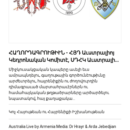
ՀԱՂՈՐԴԱԳՐՈՒԹԻՒՆ - ՀՅԴ Աւստրալիոյ
Կեդրոնական Կոմիտէ, ՍԴՀԿ Աւստրալիոյ
Վարիչ Մարմին, ՌԱԿ Աւստրալիոյ
Միջկուսակցական կապերը աւելի եւս
Շրջանային Վարչութիւն
ամրապնդելու, գաղութային գործունէութիւնը
արժեւորելու, հայրենիքին ու ժողովուրդին
դիմագրաւած մարտահրաւէրներն ու
համահայկական թղթածրարները արծարծելու
նպատակով, հայ քաղաքակա...
Կոչ Հայութեան ու Հայրենիքի Իշխանութեան
Australia Live by Armenia Media: Dr Hrayr & Arda Jebedjian