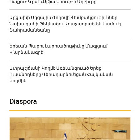
Պաքու» Կ՛ըսէ «Ալֆա Նիուզ»-ի Աղբիւրը
Արցախի Ազգային Ժողովի 4 Խմբակցութիւններ
Նախագահի Թեկնածու Առաջադրած Են Սամուէլ
Շահրամանեանը
Երեւան-Պաքու Լարուածութիւնը Մագլցում
Կ՛արձանագրէ
Ատրպէյճանի Կողմէ Առեւանգուած Երեք
Ուսանողները Վերադարձուեցան Հայկական
Կողմին
Diaspora