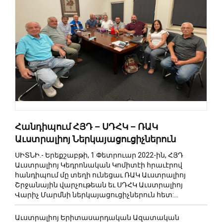
Հանդիպում ՀՅԴ – ՍԴՀԿ – ՌԱԿ
Աւստրալիոյ Ներկայացուցիչներուն
ՍԻՏՆԻ.- Երեքշաբթի, 1 Փետրուար 2022-ին, ՀՅԴ
Աւստրալիոյ Կեդրոնական Կոմիտէի հրաւէրով
հանդիպում մը տեղի ունեցաւ ՌԱԿ Աւստրալիոյ
Շրջանային վարչութեան եւ ՍԴՀԿ Աւստրալիոյ
Վարիչ Մարմնի ներկայացուցիչներուն հետ:...
Աւստրալիոյ Երիտասարդական Ազատական