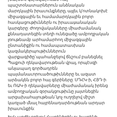
պաշտօնատարներուն անձնական
մարդկային իրաւունքները, այլեւ կ’ոտնակոխէ
միջազգային եւ համամարդկային բոլոր
հասկացութիւններն ու իրաւաμանական
կարգերը: Ժողովականները միաժամանակ
քննադատեցին տեղի ունեցածը ամբողջական
լռութեամբ արհամարհող միջազգային
ընտանիքին ու համապատասխան
կազմակերպութիւններուն
վարքագիծը`պահանջելով ճնշում բանեցնել
Պաքուի ղեկավարութեան վրայ, որպէսզի
անյապաղ գործադրեն
պայմանաւորուածութիւնները եւ ազատ
արձակեն բոլոր հայ գերիները: ՍԴՀԿ-ի, ՀՅԴ-ի
եւ ՌԱԿ-ի ղեկավարները միաժամանակ իրենց
ամբողջական զօրակցութիւնը յայտնեցին
արցախահայութեան`կոչ ուղղելով միշտ
կառչած մնալ հայրենադարձութեան արդար
իրաւունքին:
Իսկ արժեւորելով Հայրենիքին ու հայրենի