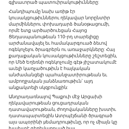
գլխաւորած պատուիրակութիւնները:
Հանդիպումը նախ առիթ էր
կուսակցութիւններու ղեկավար նորընտիր
մարմիններու փոխադարձ ծանօթացումի,
որմէ ետք արծարծուեցան Հայոց
Ցեղասպանութեան 110-րդ տարելիցը
արժանավայել եւ համակարգուած ձեւով
ոգեկոչելու ծրագրերն ու առաջարկները: Հայ
քաղաքական կուսակցութիւնները շեշտեցին,
որ Մեծ Եղեռնի ոգեկոչումը գէթ յիշատակումէ
աւելի կառչածութիւն է հայկական
անժամանցելի պահանջատիրութեան եւ
ամբողջական յանձնառութիւն` այդ
անքակտելի սկզբունքին:
Անդրադառնալով Պաքուի մէջ Արցախի
ղեկավարութեան ցուցադրական
դատավարութեան, ժողովականները խստիւ
դատապարտեցին Ատրպէյճանի ծրագրած
այս ապօրինի μեմադրութիւնը, որ ոչ միայն կը
խախտէ գերեվարուած հայ