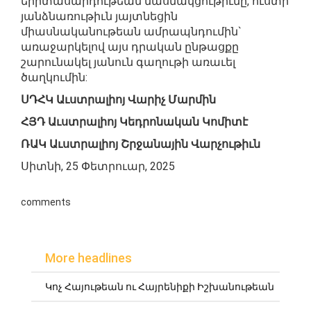
երիտասարդութեան մասնակցութիւնը, ուստի
յանձնառութիւն յայտնեցին
միասնականութեան ամրապնդումին`
առաջարկելով այս դրական ընթացքը
շարունակել յանուն գաղութի առաւել
ծաղկումին:
ՍԴՀԿ Աւստրալիոյ Վարիչ Մարմին
ՀՅԴ Աւստրալիոյ Կեդրոնական Կոմիտէ
ՌԱԿ Աւստրալիոյ Շրջանային Վարչութիւն
Սիտնի, 25 Փետրուար, 2025
comments
More headlines
Կոչ Հայութեան ու Հայրենիքի Իշխանութեան