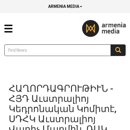
ARMENIA MEDIA
ՀԱՂՈՐԴԱԳՐՈՒԹԻՒՆ -
ՀՅԴ Աւստրալիոյ
Կեդրոնական Կոմիտէ,
ՍԴՀԿ Աւստրալիոյ
Վարիչ Մարմին, ՌԱԿ