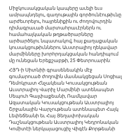
Միջկուսակցական կապերը աւելի եւս
ամրապնդելու, գաղութային գործունէութիւնը
արժեւորելու, հայրենիքին ու ժողովուրդին
դիմագրաւած մարտահրաւէրներն ու
համահայկական թղթածրարները
արծարծելու նպատակով, հայ քաղաքական
կուսակցութիւններու Աւստրալիոյ ղեկավար
մարմինները խորհրդակցական հանդիպում
մը ունեցան Երեքշաբթի, 25 Փետրուարին:
ՀՅԴ-ի Սիտնիի գրասենեակին մէջ
գումարուած ժողովին մասնակցեցան Սոցիալ
Դեմոկրատ Հնչակեան Կուսակցութեան
Աւստրալիոյ Վարիչ Մարմինի ատենապետ
Սեպուհ Գալփաքեանի, Ռամկավար
Ազատական Կուսակցութեան Աւստրալիոյ
Շրջանային Վարչութեան ատենապետ Հայկ
Լեփեճեանի եւ Հայ Յեղափոխական
Դաշնակցութեան Աւստրալիոյ Կեդրոնական
Կոմիտէի ներկայացուցիչ Վիգէն Քորթեանի