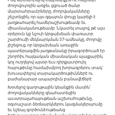
ժողովուրդին առջեւ ցցուած ծանր
մարտահրաւէրները, ժողովականները
շեշտեցին, որ այս զգայուն փուլը կարելի է
յաղթահարել համերաշխութեամբ եւ
միասնականութեամբ: Նկատել տալով, թէ այս
օրերուն կը նշուի Արցախեան փառաւոր
շարժումի մեկնարկման 37-ամեակը, ժողովը
յիշեցուց, որ Արցախեան առաջին
պատերազմին յաղթանակը իրագործուած էր
շնորհիւ հայկական միասնական պայքարին,
կոչ ուղղելով այսօր եւս դիրքաւորուիլ
հայութիւնը համախմբող խորագրերու տակ`
խուսափելով տարակարծութիւններէ ու
բաժանարար ապարդիւն բանավէճերէ:
Խօսելով գաղութային կեանքին մասին`
ժողովականները գնահատեցին
աւստրալահայութեան աշխուժութիւնը,
օգտաշատ ձեռնարկներու կազմակերպումը
եւ նշեալ գործունէութեանց